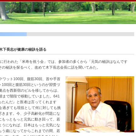
木下長志が健康の秘訣を語る
3月に行われた「米寿を祝う会」では、参加者の多くから「元気の秘訣はなんです
その秘訣を探るべく、改めて木下長志会長に話を聞いてみた。
ワット100回、腹筋30回、首や手首
100回と腹筋30回というのが習慣づ
の拠点を西新宿のビルを移してからは、
階まで階段で移動していました。641
ったんだ』と医者は言ってくれます
歳を過ぎても現役として何に対しても挑
尽きます。今、少子高齢化が問題にな
にもっともっと元気に動き回って、若
ようになれば、日本はもっと元気にな
らう歳になってからこれまでの間、若