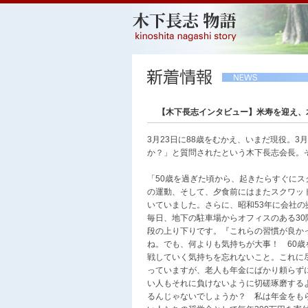
【木下長志インタビュー】米寿を迎え、
3月23日に88歳をむかえ、いまだ現役。
か？」と質問されたという木下長志会長。
「50歳を過ぎた頃から、起きたらすぐにスク
の運動、そして、夕食前にはまたスクワット
いていました。さらに、昭和53年に会社
毎日、地下の駐車場からオフィスのある30
段の上り下りです。『これらの習慣が良か
ね。でも、何よりも気持ちが大事！ 60
戦していく気持ちを忘れないこと。これに
っていますが、老人も年金にばかり頼らず
い人もそれに負けないように切磋琢磨する
るんじゃないでしょうか？ 私は年金をも