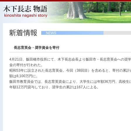
長志育英会・奨学資金を寄付
4月21日、飯田橋市役所にて、木下長志会長より飯田市・長志育英会への奨
金の寄付が行われた。
昭和53年に設立された長志育英会。今回（38回目）を含めると、寄付の累計
額は8,100万円に。
飯田市教育員会では、長志育英資金により、大学生には年額36万円、高校生
年額12万円貸与しており、奨学生の累計は167人に上る。