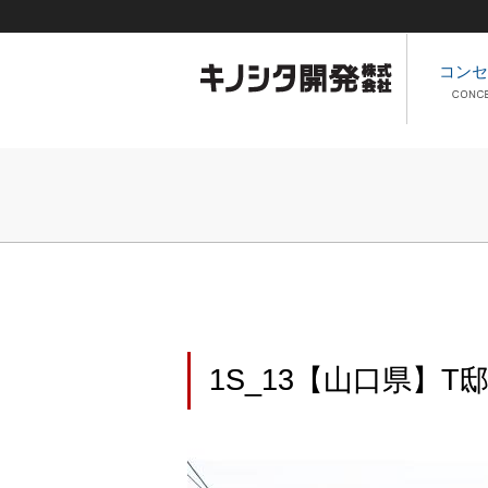
コンセ
1S_13【山口県】T邸